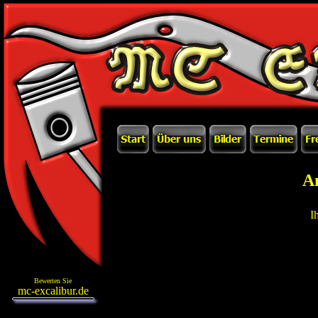
A
I
Bewerten Sie
mc-excalibur.de